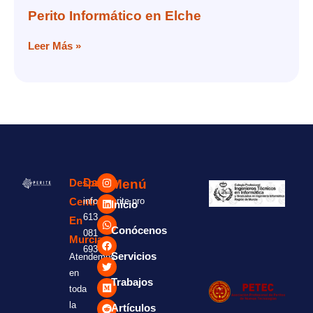
Perito Informático en Elche
Leer Más »
Menú
Despacho
Datos:
Central
info@perite.pro
Inicio
613
En
Conócenos
081
Murcia.
693
Servicios
Atendemos
en
Trabajos
toda
la
Artículos