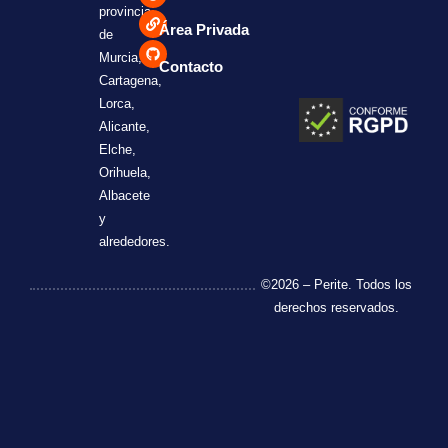
provincia
Área Privada
de
Murcia,
Contacto
Cartagena,
Lorca,
Alicante,
Elche,
Orihuela,
Albacete
y
alrededores.
©2026 – Perite. Todos los
derechos reservados.