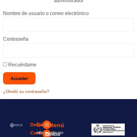
administrador
Nombre de usuario o correo electrónico
Contraseña
Recuérdame
Acceder
¿Olvidó su contraseña?
Menú
Despacho
Datos:
Central
info@perite.pro
Inicio