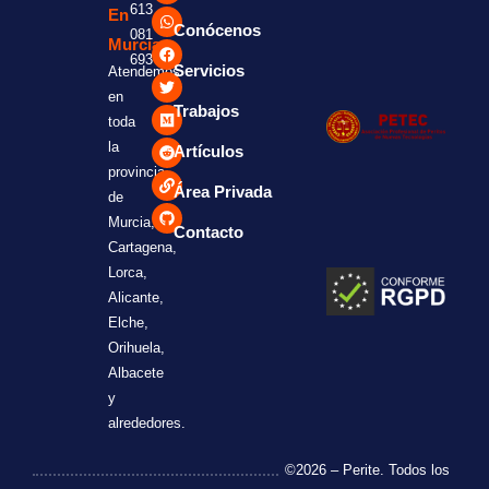
613
En
Conócenos
081
Murcia.
693
Servicios
Atendemos
en
Trabajos
toda
la
Artículos
provincia
Área Privada
de
Murcia,
Contacto
Cartagena,
Lorca,
Alicante,
Elche,
Orihuela,
Albacete
y
alrededores.
©2026 – Perite. Todos los