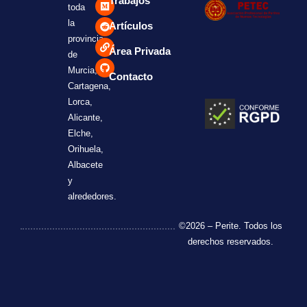
Trabajos
toda
la
Artículos
provincia
Área Privada
de
Murcia,
Contacto
Cartagena,
Lorca,
Alicante,
Elche,
Orihuela,
Albacete
y
alrededores.
©2026 – Perite. Todos los
derechos reservados.