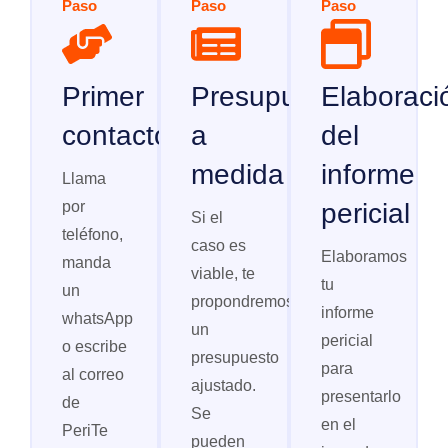
Paso
Paso
Paso
Primer
Presupuesto
Elaboraci
contacto
a
del
medida
informe
Llama
por
pericial
Si el
teléfono,
caso es
Elaboramos
manda
viable, te
tu
un
propondremos
informe
whatsApp
un
pericial
o escribe
presupuesto
para
al correo
ajustado.
presentarlo
de
Se
en el
PeriTe
pueden