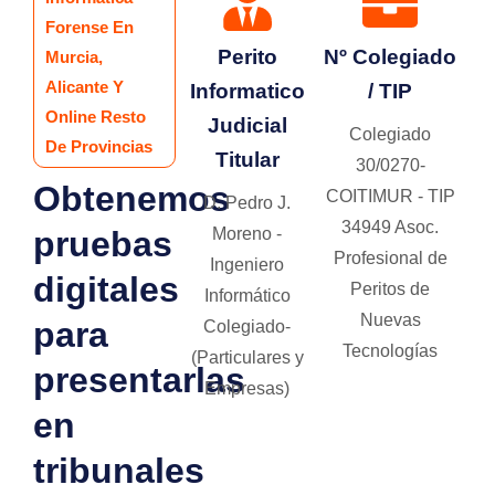
Forense En
Perito
Nº Colegiado
Murcia,
Alicante Y
Informatico
/ TIP
Online Resto
Judicial
Colegiado
De Provincias
Titular
30/0270-
Obtenemos
COITIMUR - TIP
D. Pedro J.
34949 Asoc.
pruebas
Moreno -
Profesional de
Ingeniero
digitales
Peritos de
Informático
Nuevas
para
Colegiado-
Tecnologías
(Particulares y
presentarlas
Empresas)
en
tribunales