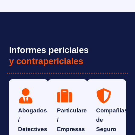
Informes periciales
y contrapericiales
Abogados
Particulares
Compañias
/
/
de
Detectives
Empresas
Seguro