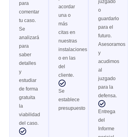
juzgado
para
acordar
o
comentar
una o
guardarlo
tu caso.
más
para el
Se
citas en
futuro.
analizará
nuestras
Asesoramos
para
instalaciones
y
saber
o en las
acudimos
detalles
del
al
y
cliente.
juzgado
estudiar
para la
de forma
Se
defensa.
gratuita
establece
la
presupuesto
Entrega
viabilidad
del
del caso.
Informe