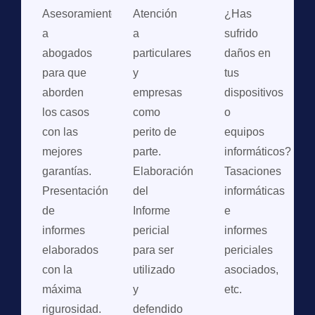
Asesoramiento
Atención
¿Has
a
a
sufrido
abogados
particulares
daños en
para que
y
tus
aborden
empresas
dispositivos
los casos
como
o
con las
perito de
equipos
mejores
parte.
informáticos?
garantías.
Elaboración
Tasaciones
Presentación
del
informáticas
de
Informe
e
informes
pericial
informes
elaborados
para ser
periciales
con la
utilizado
asociados,
máxima
y
etc.
rigurosidad.
defendido